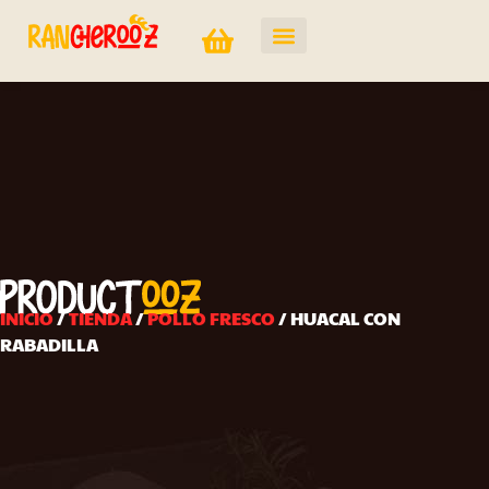
INICIO
/
TIENDA
/
POLLO FRESCO
/ HUACAL CON
RABADILLA