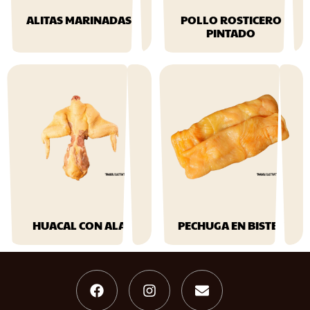
ALITAS MARINADAS
POLLO ROSTICERO
PINTADO
$
69.99
$
61.99
HUACAL CON ALA
PECHUGA EN BISTEC
$
44.99
$
194.99