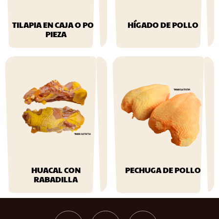
TILAPIA EN CAJA O POR
HÍGADO DE POLLO
PIEZA
$
27.99
$
74.99
HUACAL CON
PECHUGA DE POLLO
RABADILLA
$
124.99
$
14.99