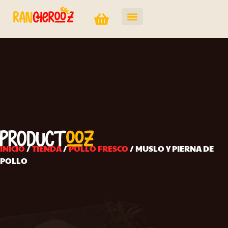
INICIO
/
TIENDA
/
POLLO FRESCO
/ MUSLO Y PIERNA DE
POLLO