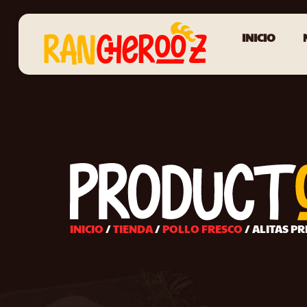
INICIO
INICIO
/
TIENDA
/
POLLO FRESCO
/ ALITAS P