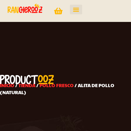
INICIO
/
TIENDA
/
POLLO FRESCO
/ ALITA DE POLLO
(NATURAL)