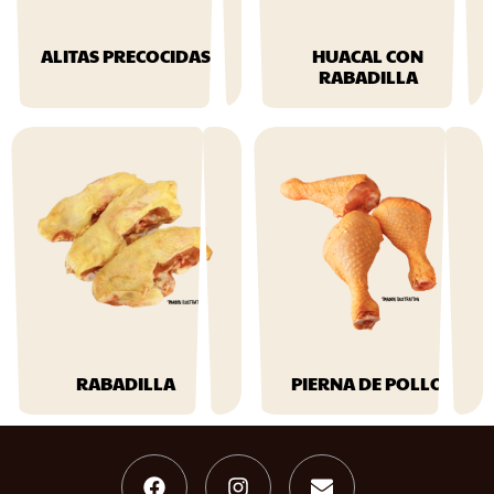
ALITAS PRECOCIDAS
HUACAL CON
RABADILLA
$
164.99
$
14.99
RABADILLA
PIERNA DE POLLO
$
11.99
$
49.99